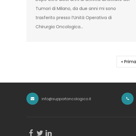
Tumori di Milano, da due anni mi sono
trasferito presso l’Unità Operativa di
Chirurgia Oncologica…
First
« Prim
Pagination
page
info@supportoncologico.it