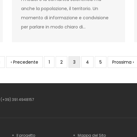
anche la popolazione, il territorio. Un
momento di informazione e condvisione
per parlare in modo chiaro di…
a
Previous
‹ Precedente
Page
1
Page
2
Current
3
Page
4
Page
5
Next
Prossima ›
page
page
page
(+39) 391 4948157
Il progetto
Mappa del Sito