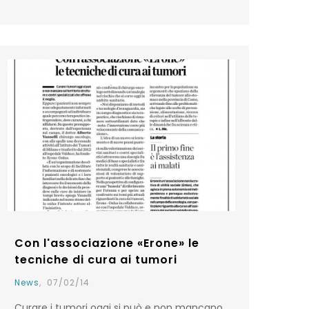
Con l'associazione «Erone» le
tecniche di cura ai tumori
News
,
07/02/14
Curare i tumori oggi si può e non mancano