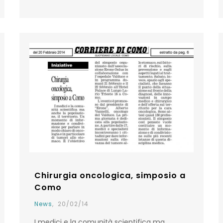
Chirurgia oncologica, simposio a
Como
News
,
20/02/14
I medici e la comunità scientifica ma