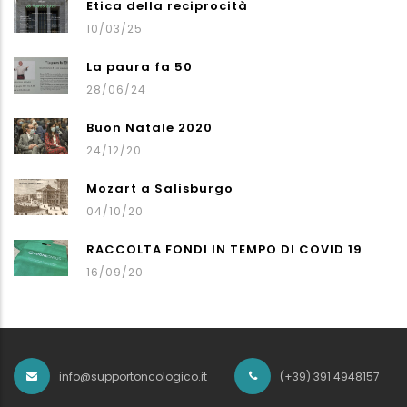
Etica della reciprocità
10/03/25
La paura fa 50
28/06/24
Buon Natale 2020
24/12/20
Mozart a Salisburgo
04/10/20
RACCOLTA FONDI IN TEMPO DI COVID 19
16/09/20
info@supportoncologico.it
(+39) 391 4948157