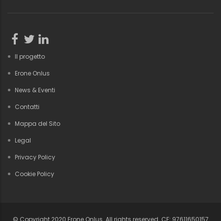
Il progetto
Erone Onlus
News & Eventi
Contatti
Mappa del Sito
Legal
Privacy Policy
Cookie Policy
© Copyright 2020 Erone Onlus. All rights reserved. CF: 97611650157