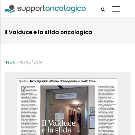
Skip
to
main
content
Il Valduce e la sfida oncologica
News
•
10/05/2014