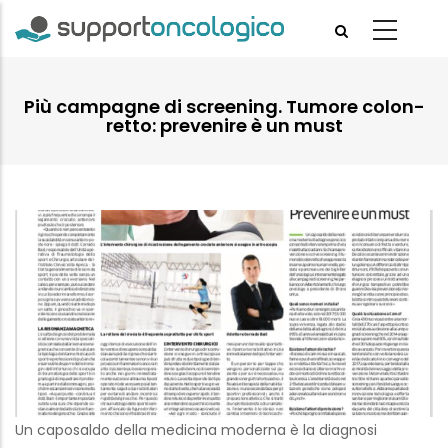
Skip
to
main
content
Più campagne di screening. Tumore colon-
retto: prevenire è un must
Un caposaldo della medicina moderna è la diagnosi