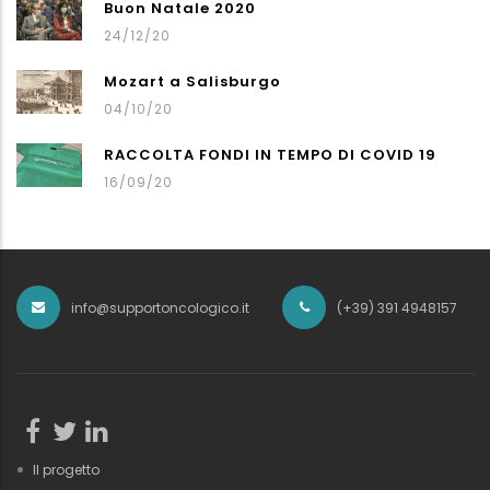
Buon Natale 2020
24/12/20
Mozart a Salisburgo
04/10/20
RACCOLTA FONDI IN TEMPO DI COVID 19
16/09/20
info@supportoncologico.it
(+39) 391 4948157
Il progetto